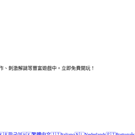
動作、刺激解謎等豐富遊戲中。立即免費開玩！
🇰🇷
한국어
🇭🇰
繁體中文
🇮🇹
Italiano
🇳🇱
Nederlands
🇵🇹
Português