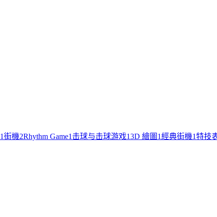
1
街機
2
Rhythm Game
1
击球与击球游戏
1
3D 繪圖
1
經典街機
1
特技