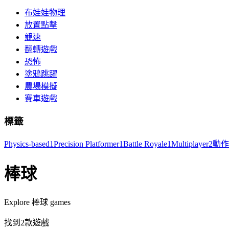
布娃娃物理
放置點擊
競速
翻轉遊戲
恐怖
塗鴉跳躍
農場模擬
賽車遊戲
標籤
Physics-based
1
Precision Platformer
1
Battle Royale
1
Multiplayer
2
動作
棒球
Explore 棒球 games
找到2款遊戲