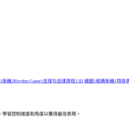
1
街機
2
Rhythm Game
1
击球与击球游戏
1
3D 繪圖
1
經典街機
1
特技
。學習控制速度和角度以獲得最佳表現。