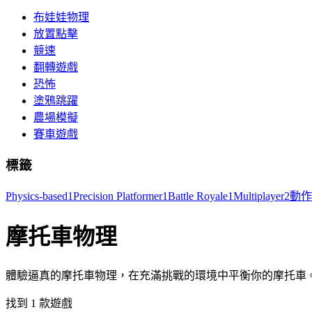
布娃娃物理
放置點擊
競速
翻轉遊戲
恐怖
塗鴉跳躍
農場模擬
賽車遊戲
標籤
Physics-based
1
Precision Platformer
1
Battle Royale
1
Multiplayer
2
動作
摩托車物理
體驗逼真的摩托車物理，在充滿挑戰的環境中平衡你的摩托車
找到 1 款遊戲